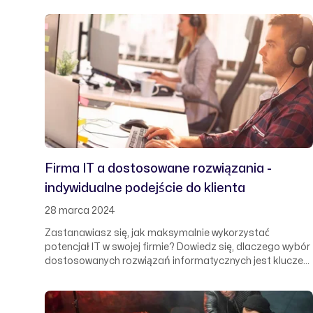
odpowiedni dostawca usług IT może przekształcić Twoje
przedsiębiorstwo, adaptując je do zmiennego środowiska
cyfrowego.
Firma IT a dostosowane rozwiązania -
indywidualne podejście do klienta
28 marca 2024
Zastanawiasz się, jak maksymalnie wykorzystać
potencjał IT w swojej firmie? Dowiedz się, dlaczego wybór
dostosowanych rozwiązań informatycznych jest kluczem
do sukcesu w dzisiejszym szybko zmieniającym się
świecie biznesu. Poznaj korzyści, jakie niesie zaufanie
firmie HQNETWORKS – Twojemu partnerowi w kreowaniu