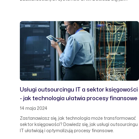
outsourcing technologiczny wspiera firmy w optymalizacji
procesów CRM, poprawiając satysfakcję klientów i
efektywność operacyjną.
Usługi outsourcingu IT a sektor księgowości
- jak technologia ułatwia procesy finansowe
14 maja 2024
Zastanawiasz się, jak technologia może transformować
sektor księgowości? Dowiedz się, jak usługi outsourcingu
IT ułatwiają i optymalizują procesy finansowe.