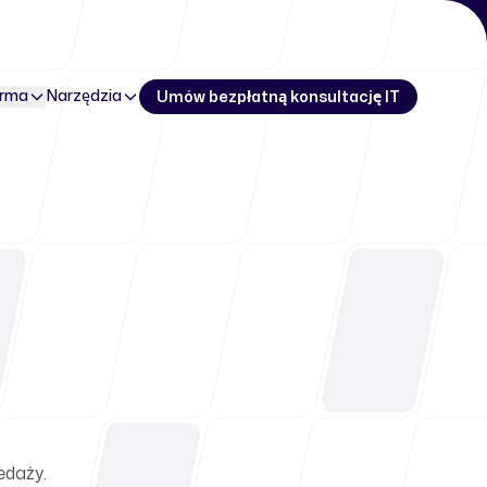
irma
Narzędzia
Umów bezpłatną konsultację IT
edaży.