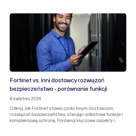
potencjał nowoczesnych technologii i przekształcić
wyzwania w możliwości rozwoju.
Fortinet vs. inni dostawcy rozwiązań
bezpieczeństwa - porównanie funkcji
8 kwietnia 2024
Odkryj, jak Fortinet stawia czoła innym dostawcom
rozwiązań bezpieczeństwa, oferując unikatowe funkcje i
kompleksową ochronę. Porównaj kluczowe aspekty i
zdecyduj, który dostawca najlepiej odpowiada na
potrzeby Twojej firmy w dziedzinie cyberbezpieczeństwa.