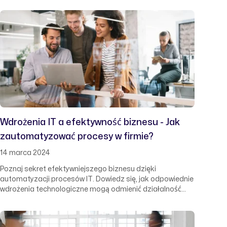
drzwi do nowych możliwości i technologicznej przewagi.
Wdrożenia IT a efektywność biznesu - Jak
zautomatyzować procesy w firmie?
14 marca 2024
Poznaj sekret efektywniejszego biznesu dzięki
automatyzacji procesów IT. Dowiedz się, jak odpowiednie
wdrożenia technologiczne mogą odmienić działalność
Twojej firmy, zapewniając oszczędność czasu, redukcję
kosztów i lepsze zarządzanie zasobami. Nie pozwól, aby
Twoja firma została w tyle – odkryj, jak zautomatyzować