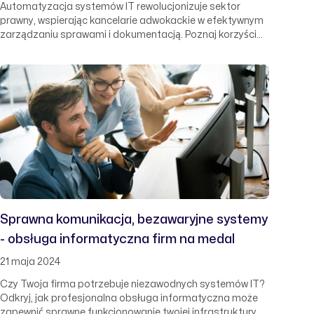
Automatyzacja systemów IT rewolucjonizuje sektor
prawny, wspierając kancelarie adwokackie w efektywnym
zarządzaniu sprawami i dokumentacją. Poznaj korzyści
płynące z wdrożenia nowoczesnych technologii, które
ułatwiają pracę prawników i poprawiają jakość obsługi
klienta.
Sprawna komunikacja, bezawaryjne systemy
- obsługa informatyczna firm na medal
21 maja 2024
Czy Twoja firma potrzebuje niezawodnych systemów IT?
Odkryj, jak profesjonalna obsługa informatyczna może
zapewnić sprawne funkcjonowanie twojej infrastruktury