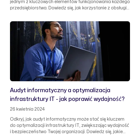
jednym z kluczowych elementów funkcjonowania każdego
przedsiębiorstwa. Dowiedz się, jak korzystanie z obsługi
informatycznej firm może przyczynić się do elastyczności
operacyjnej oraz znacznych oszczędności w budżecie
firmy.
Audyt informatyczny a optymalizacja
infrastruktury IT - jak poprawić wydajność?
26 kwietnia 2024
Odkryj, jak audyt informatyczny może stać się kluczem
do optymalizacji infrastruktury IT, zwiększając wydajność
i bezpieczeństwo Twojej organizacji. Dowiedz się, jakie
kroki należy podjąć, aby skutecznie wykorzystać