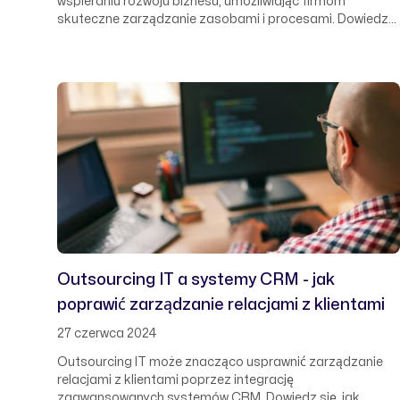
wspieraniu rozwoju biznesu, umożliwiając firmom
skuteczne zarządzanie zasobami i procesami. Dowiedz
się, jak profesjonalna obsługa informatyczna pomaga
firmom osiągać cele biznesowe poprzez optymalizację
infrastruktury IT i wdrażanie innowacyjnych rozwiązań.
Outsourcing IT a systemy CRM - jak
poprawić zarządzanie relacjami z klientami
27 czerwca 2024
Outsourcing IT może znacząco usprawnić zarządzanie
relacjami z klientami poprzez integrację
zaawansowanych systemów CRM. Dowiedz się, jak