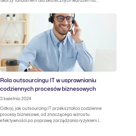
tworzy fundament dla skutecznych wdrożeń na
najwyższym poziomie. Poznaj klucze do sukcesu, które
pomagają organizacjom nie tylko przetrwać, ale i
prosperować w dynamicznie zmieniającym się świecie
technologii.
Rola outsourcingu IT w usprawnianiu
codziennych procesów biznesowych
3 kwietnia 2024
Odkryj, jak outsourcing IT przekształca codzienne
procesy biznesowe, od znaczącego wzrostu
efektywności po poprawę zarządzania ryzykiem i
bezpieczeństwem. Zobacz, jak korzystanie z
zewnętrznych ekspertów może otworzyć Twojej firmie