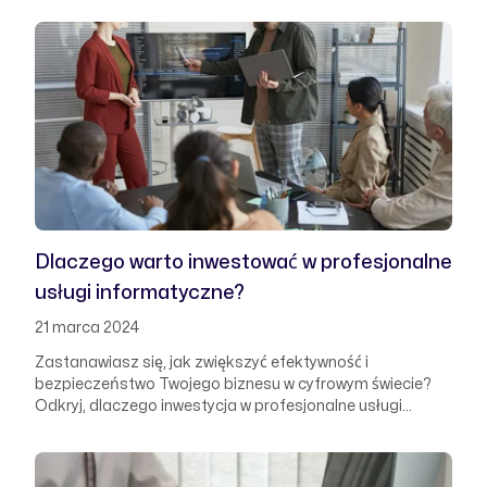
Dlaczego warto inwestować w profesjonalne
usługi informatyczne?
21 marca 2024
Zastanawiasz się, jak zwiększyć efektywność i
bezpieczeństwo Twojego biznesu w cyfrowym świecie?
Odkryj, dlaczego inwestycja w profesjonalne usługi
informatyczne jest kluczowa dla przyszłości każdej firmy.
Dowiedz się, jak właściwe wsparcie IT może przekształcić
Twoje operacje biznesowe, zwiększając produktywność,