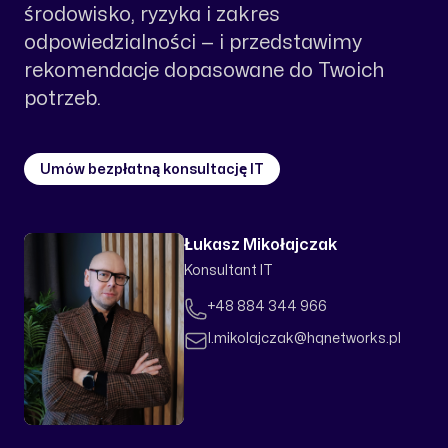
środowisko, ryzyka i zakres
odpowiedzialności — i przedstawimy
rekomendacje dopasowane do Twoich
potrzeb.
Umów bezpłatną konsultację IT
Łukasz Mikołajczak
Konsultant IT
Telefon
+48 884 344 966
Email
l.mikolajczak@hqnetworks.pl