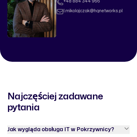
Telefon
+48 884 344 966
Email
l.mikolajczak@hqnetworks.pl
Najczęściej zadawane
pytania
Jak wygląda obsługa IT w Pokrzywnicy?