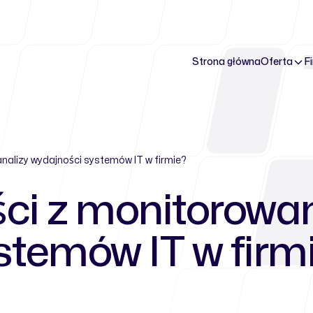
Strona główna
Oferta
F
 analizy wydajności systemów IT w firmie?
ści z monitorowan
stemów IT w firm