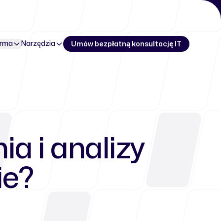
irma
Narzędzia
Umów bezpłatną konsultację IT
ia i analizy
ie?