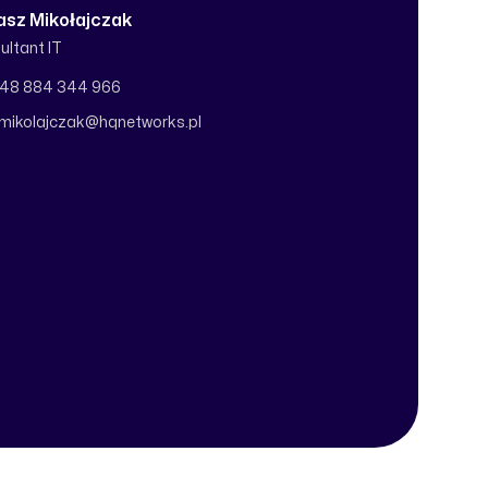
asz Mikołajczak
ultant IT
fon
48 884 344 966
l
.mikolajczak@hqnetworks.pl