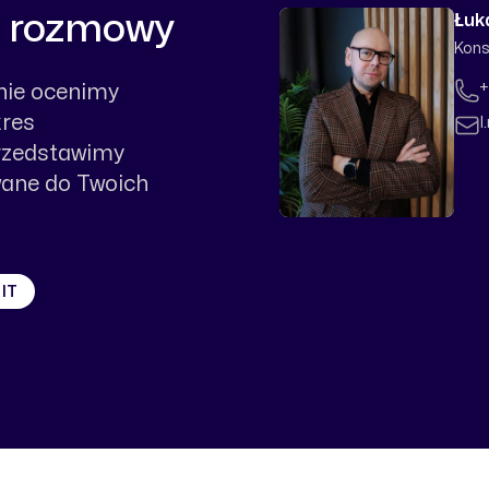
d rozmowy
Łuk
Kons
Tele
+
nie ocenimy
kres
Emai
l
przedstawimy
ane do Twoich
 IT