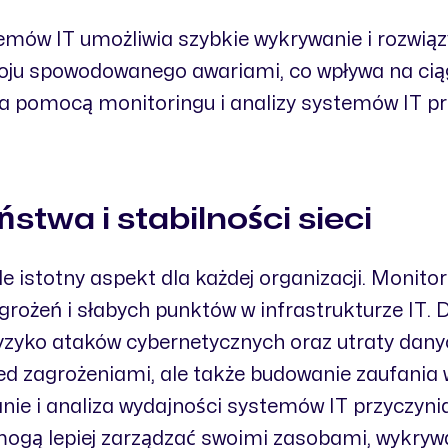
temów IT umożliwia szybkie wykrywanie i rozwią
ju spowodowanego awariami, co wpływa na ciąg
 pomocą monitoringu i analizy systemów IT pr
twa i stabilności sieci
 istotny aspekt dla każdej organizacji. Monito
agrożeń i słabych punktów w infrastrukturze IT
yzyko ataków cybernetycznych oraz utraty dany
rzed zagrożeniami, ale także budowanie zaufania
ie i analiza wydajności systemów IT przyczynia
 mogą lepiej zarządzać swoimi zasobami, wykryw