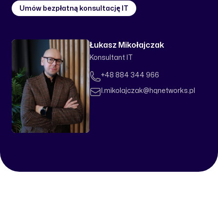
Umów bezpłatną konsultację IT
Łukasz Mikołajczak
Konsultant IT
Telefon
+48 884 344 966
Email
l.mikolajczak@hqnetworks.pl