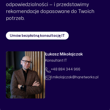
odpowiedzialności — i przedstawimy
rekomendacje dopasowane do Twoich
potrzeb.
Umów bezpłatną konsultację IT
Łukasz Mikołajczak
Konsultant IT
Telefon
+48 884 344 966
Email
l.mikolajczak@hqnetworks.pl