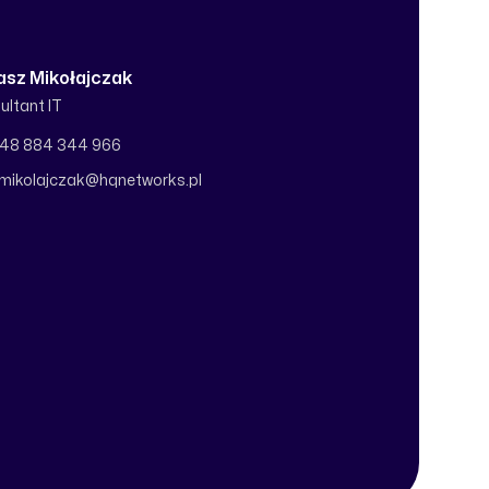
asz Mikołajczak
ultant IT
fon
48 884 344 966
l
.mikolajczak@hqnetworks.pl