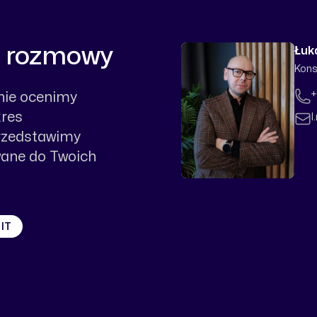
d rozmowy
Łuk
Kons
Tele
+
nie ocenimy
kres
Emai
l
przedstawimy
ane do Twoich
 IT