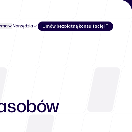
irma
Narzędzia
Umów bezpłatną konsultację IT
zasobów