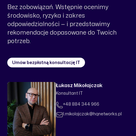
Bez zobowiązań. Wstępnie ocenimy
środowisko, ryzyka i zakres
odpowiedzialności — i przedstawimy
rekomendacje dopasowane do Twoich
potrzeb.
Umów bezpłatną konsultację IT
Łukasz Mikołajczak
Konsultant IT
Telefon
+48 884 344 966
Email
l.mikolajczak@hqnetworks.pl