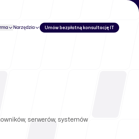
irma
Narzędzia
Umów bezpłatną konsultację IT
ytkowników, serwerów, systemów