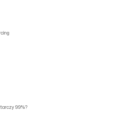
rcing
starczy 99%?